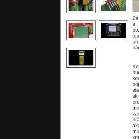
Zá
a 
po
oj
pr
ná
Ko
bu
ko
tr
st
sk
pr
mo
za
br
ak
mi
kr