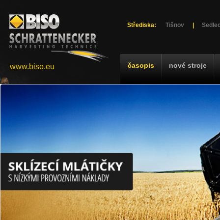
Střediska:
Tišnov
|
Sedlec
časopis
nové stroje
www.biso.eu