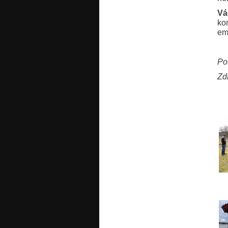
Vá
kon
em
Po
Zd