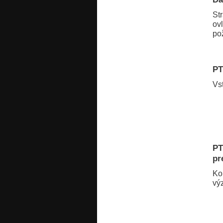
St
ov
po
PT
Vs
PT
pr
Ko
vý