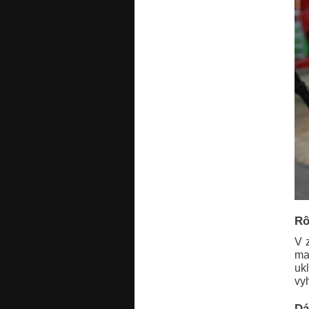
Rô
V 
ma
uk
vy
Dá