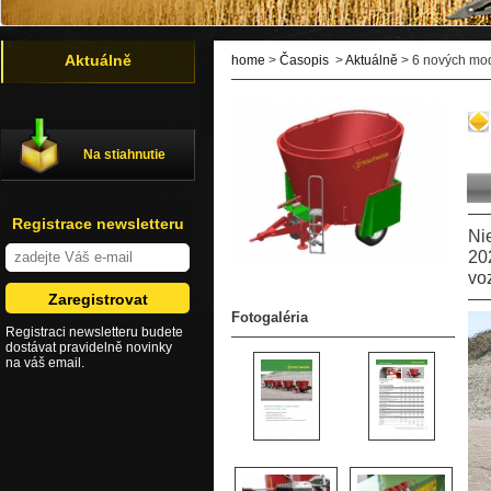
Aktuálně
home
>
Časopis
>
Aktuálně
> 6 nových mod
Na stiahnutie
Registrace newsletteru
Ni
20
voz
Fotogaléria
Registraci newsletteru budete
dostávat pravidelně novinky
na váš email.