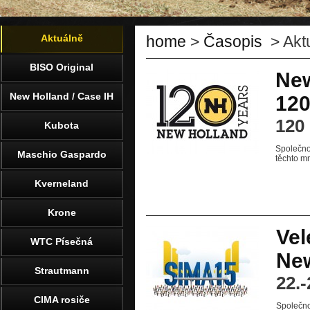
Aktuálně
home
>
Časopis
> Akt
BISO Original
New
New Holland / Case IH
120
120 
Kubota
Společnos
Maschio Gaspardo
těchto m
Kverneland
Krone
Vel
WTC Písečná
New
Strautmann
22.-
CIMA rosiče
Společno