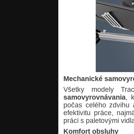
Mechanické samovyr
Všetky modely Tra
samovyrovnávania
, 
počas celého zdvihu 
efektivitu práce, naj
práci s paletovými vidl
Komfort obsluhy