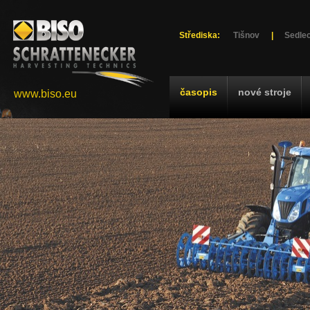
Střediska:
Tišnov
|
Sedlec
časopis
nové stroje
www.biso.eu