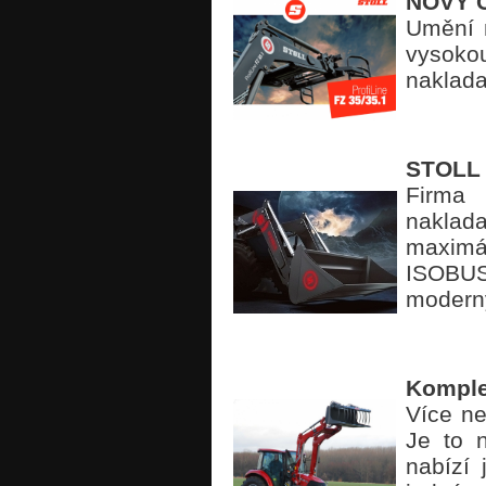
NOVÝ Č
Umění 
vysokou
naklada
STOLL P
Firma
naklad
maximá
ISOBUS
moderný
Komple
Více n
Je to n
nabízí 