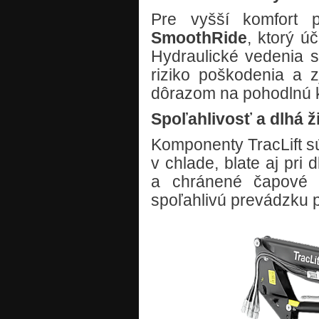
Pre vyšší komfort p
SmoothRide
, ktorý ú
Hydraulické vedenia 
riziko poškodenia a 
dôrazom na pohodlnú 
Spoľahlivosť a dlhá ž
Komponenty TracLift s
v chlade, blate aj pr
a chránené čapové s
spoľahlivú prevádzku po