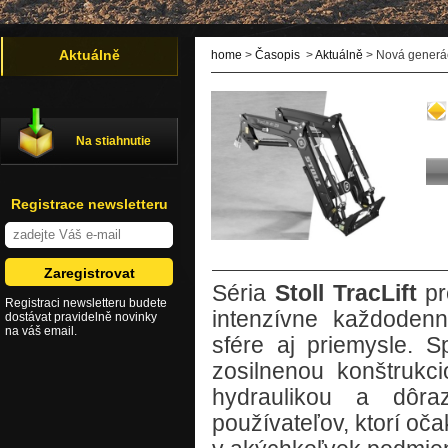
Aktuálně
home
>
Časopis
>
Aktuálně
> Nová generáci
Na stiahnutie
Registrace newsletteru
Séria
Stoll TracLift
pr
Registraci newsletteru budete
intenzívne každoden
dostávat pravidelně novinky
na váš email.
sfére aj priemysle. 
zosilnenou konštrukc
hydraulikou a dôra
používateľov, ktorí oča