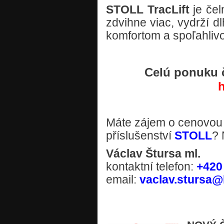
STOLL TracLift
je čel
zdvihne viac, vydrží 
komfortom a spoľahliv
Celú ponuku 
Máte zájem o cenovou
příslušenství
STOLL
? 
Václav Štursa ml.
kontaktní telefon:
+420
email:
vaclav.stursa@