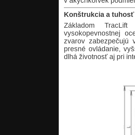
v akýchkoľvek podmie
Konštrukcia a tuhosť
Základom TracLif
vysokopevnostnej oce
zvarov zabezpečujú v
presné ovládanie, vyš
dlhá životnosť aj pri i