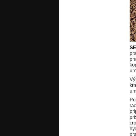
S
pr
pr
ko
um
Vý
km
um
Po
ra
pr
pr
cro
hy
pr