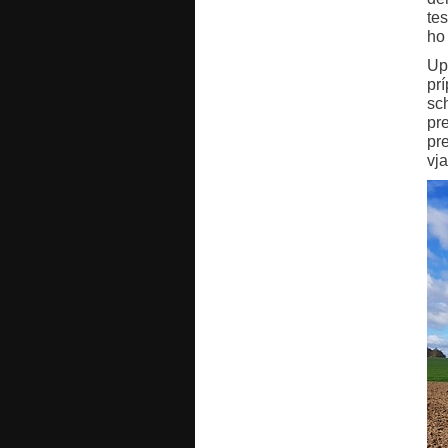
te
ho
Up
pr
sc
pr
pr
vj