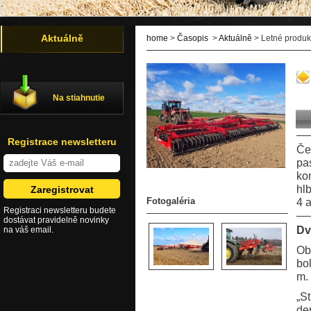
Aktuálně
home
>
Časopis
>
Aktuálně
> Letné produk
Na stiahnutie
Registrace newsletteru
Če
pa
ko
hl
Fotogaléria
4 a
Registraci newsletteru budete
dostávat pravidelně novinky
Dv
na váš email.
Ob
bo
m.
„S
de