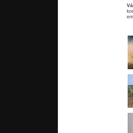
Vá
kon
em