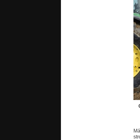
Má
st