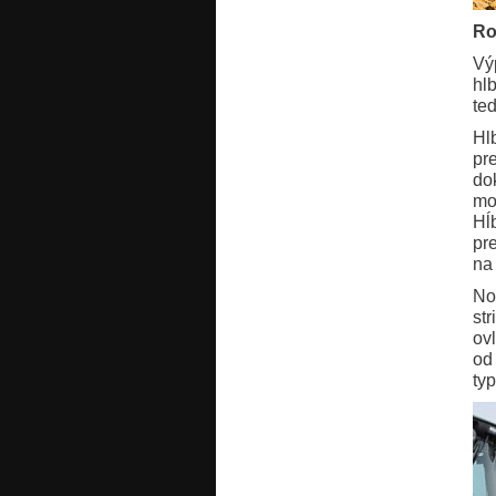
Ro
Vý
hl
te
Hl
pr
do
mo
Hĺ
pr
na
No
st
ov
od
typ