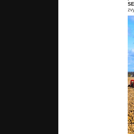
SE
zv