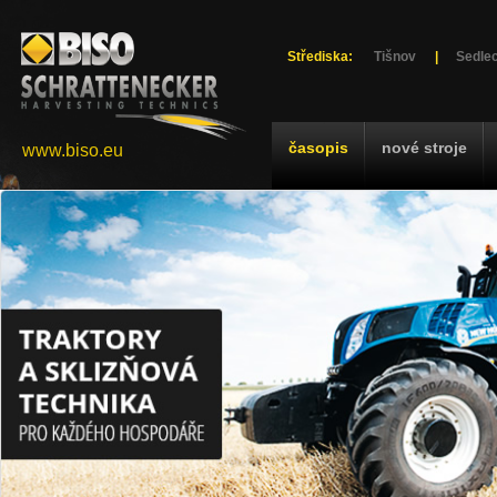
Střediska:
Tišnov
|
Sedlec
časopis
nové stroje
www.biso.eu