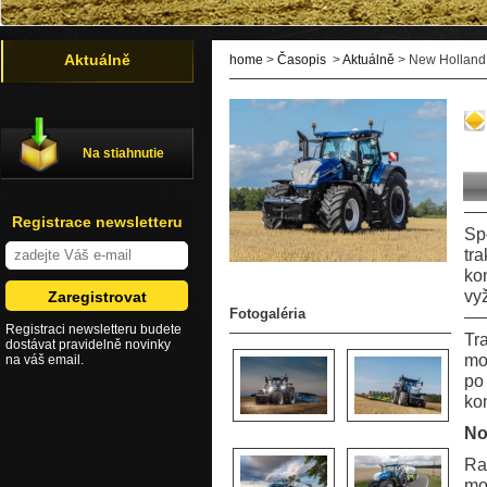
Aktuálně
home
>
Časopis
>
Aktuálně
> New Holland 
Na stiahnutie
Registrace newsletteru
Sp
tr
ko
vy
Fotogaléria
Registraci newsletteru budete
Tr
dostávat pravidelně novinky
mo
na váš email.
po
ko
No
Ra
mo