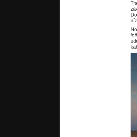
Tr
zá
Do
ní
No
inf
ud
ka