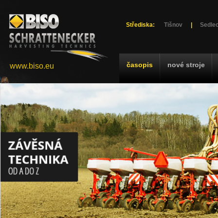
Střediska:
Tišnov
|
Sedlec
časopis
nové stroje
www.biso.eu