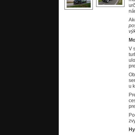
ur
ná
Ak
po
vý
Mo
V 
tu
ulo
pr
Ob
ser
u 
Pr
ce
pr
Po
zvy
Hy