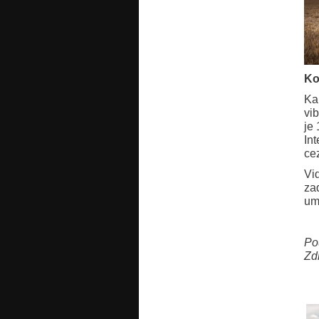
Ko
Ka
vi
je
In
ce
Vi
za
um
Po
Zd