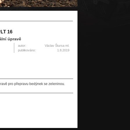
PLT 16
ální úpravě
autor:
Václav Štursa ml.
publikováno:
1.8.2019
pravě pro přepravu bedýnek se zeleninou.