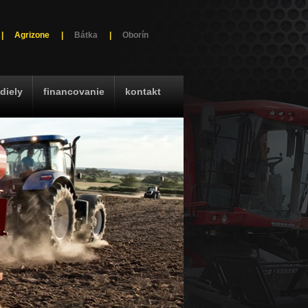
|
Agrizone
|
Bátka
|
Oborín
diely
financovanie
kontakt