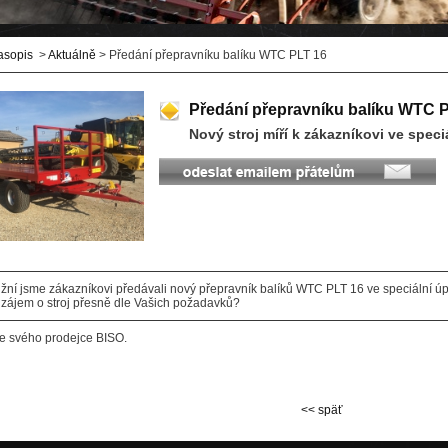
asopis
>
Aktuálně
> Předání přepravníku balíku WTC PLT 16
Předání přepravníku balíku WTC 
Nový stroj míří k zákazníkovi ve speci
žní jsme zákazníkovi předávali nový přepravník balíků WTC PLT 16 ve speciální ú
 zájem o stroj přesně dle Vašich požadavků?
te svého prodejce BISO.
<< späť