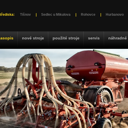
třediska:
Tišnov
|
Sedlec u Mikulova
|
Rohovce
|
Hurbanovo
časopis
nové stroje
použité stroje
servis
náhradné 