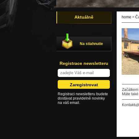
Aktuálně
home
>
Č
Na stiahnutie
Registrace newsletteru
Začátkem 
Registraci newsletteru budete
Máte také
dostávat pravidelně novinky
na váš email.
Kontaktuj