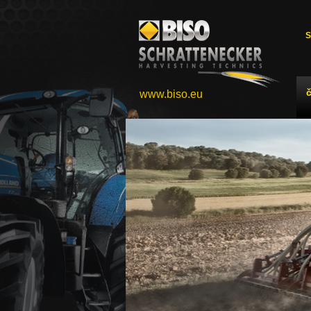
S
www.biso.eu