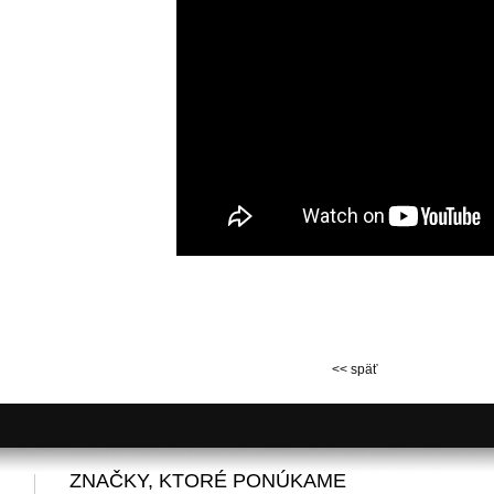
<< späť
ZNAČKY, KTORÉ PONÚKAME