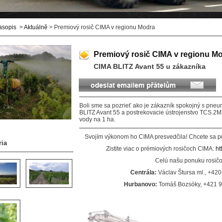
asopis
>
Aktuálně
> Premiový rosič CIMA v regionu Modra
Premiový rosič CIMA v regionu M
CIMA BLITZ Avant 55 u zákazníka
Boli sme sa pozrieť ako je zákazník spokojný s pn
BLITZ Avant 55 a postrekovacie ústrojenstvo TCS.2M2
vody na 1 ha.
Svojím výkonom ho CIMA presvedčila! Chcete sa pre
ria
Zistite viac o prémiových rosičoch CIMA:
ht
Celú našu ponuku rosič
Centrála:
Václav Štursa ml., +420
Hurbanovo:
Tomáš Bozsóky, +421 9