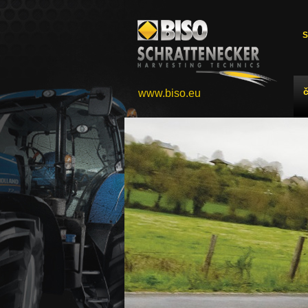
S
www.biso.eu