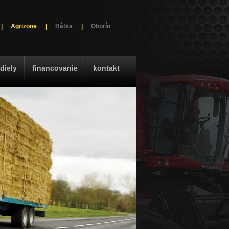
|
Agrizone
|
Bátka
|
Oborín
diely
financovanie
kontakt