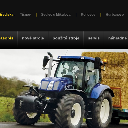
třediska:
Tišnov
|
Sedlec u Mikulova
|
Rohovce
|
Hurbanovo
časopis
nové stroje
použité stroje
servis
náhradné 