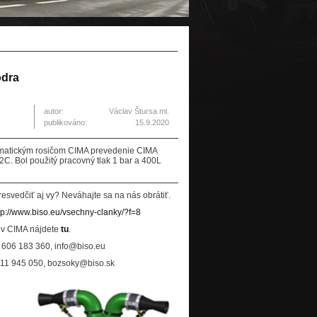
odra
autor:
Václav Štursa ml.
publikováno:
15.9.2020
eumatickým rosičom CIMA prevedenie CIMA
C. Bol použitý pracovný tlak 1 bar a 400L
svedčiť aj vy? Neváhajte sa na nás obrátiť.
tp://www.biso.eu/vsechny-clanky/?f=8
ov CIMA nájdete
tu
.
 606 183 360, info@biso.eu
11 945 050, bozsoky@biso.sk