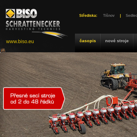
Střediska:
Tišnov
|
Sedlec
časopis
nové stroje
www.biso.eu