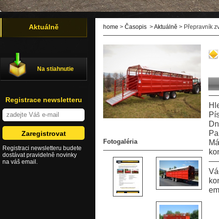
Aktuálně
home
>
Časopis
>
Aktuálně
> Přepravník z
Na stiahnutie
Registrace newsletteru
Hl
Pí
Dn
Pa
Fotogaléria
Má
Registraci newsletteru budete
ko
dostávat pravidelně novinky
na váš email.
Vá
ko
em