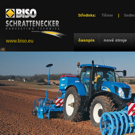
Střediska:
Tišnov
|
Sedlec
časopis
nové stroje
www.biso.eu