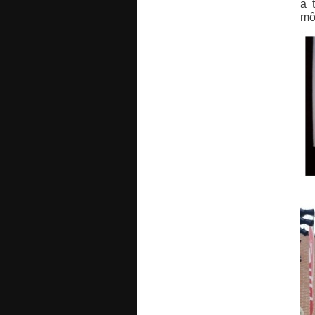
a 
mô