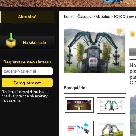
Aktuálně
home
>
Časopis
>
Aktuálně
> ROB 3: inovác
Na stiahnutie
Registrace newsletteru
Na
po
pa
CI
Fotogaléria
Registraci newsletteru budete
dostávat pravidelně novinky
na váš email.