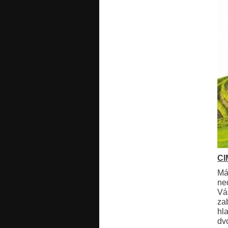
CI
Má
ne
Vá
za
hl
dv