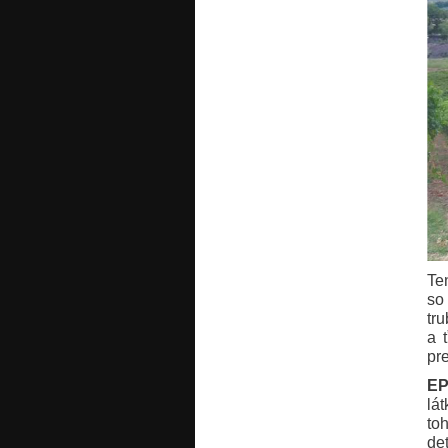
Te
so
tr
a 
pr
EP
lá
to
de