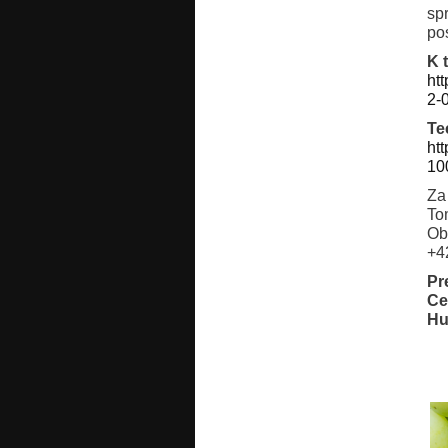
sp
po
K 
ht
2-
Te
htt
10
Za
To
Ob
+4
Pr
Ce
Hu