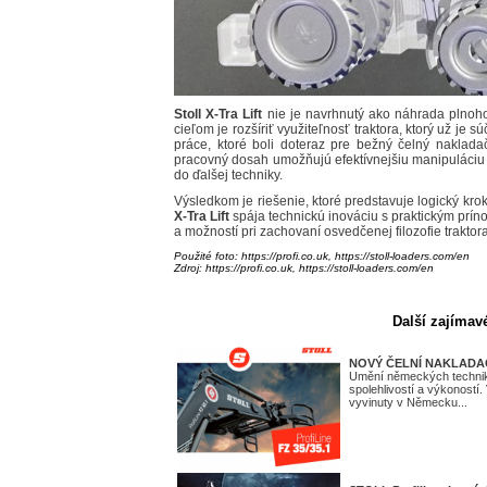
Stoll X-Tra Lift
nie je navrhnutý ako náhrada plnoh
cieľom je rozšíriť využiteľnosť traktora, ktorý už je
práce, ktoré boli doteraz pre bežný čelný naklad
pracovný dosah umožňujú efektívnejšiu manipuláciu 
do ďalšej techniky.
Výsledkom je riešenie, ktoré predstavuje logický kr
X-Tra Lift
spája technickú inováciu s praktickým príno
a možností pri zachovaní osvedčenej filozofie trakto
Použité foto:
https://
profi.co.uk,
https://stoll-loaders.com/en
Zdroj:
https://
profi.co.uk,
https://stoll-loaders.com/en
Další zajímav
NOVÝ ČELNÍ NAKLADAČ 
Umění německých techniků
spolehlivostí a výkonost
vyvinuty v Německu...