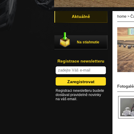
Aktuálně
home
>
Č
Na stiahnutie
Registrace newsletteru
Fotogalé
Registraci newsletteru budete
dostávat pravidelně novinky
na váš email.