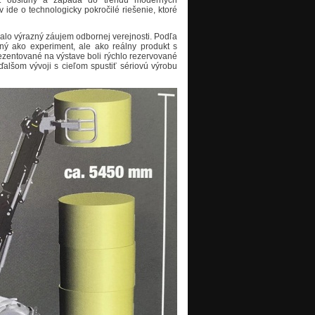
fort obsluhy a zapadá do trendu moderných
ide o technologicky pokročilé riešenie, ktoré
lalo výrazný záujem odbornej verejnosti. Podľa
ný ako experiment, ale ako reálny produkt s
ezentované na výstave boli rýchlo rezervované
alšom vývoji s cieľom spustiť sériovú výrobu