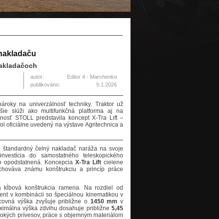
nakladaču
 nakladačoch
autor:
Editor 4 - Marchenko
publikováno:
5.1.2026
roky na univerzálnosť techniky. Traktor už
šie slúži ako multifunkčná platforma aj na
nosť STOLL predstavila koncept X-Tra Lift –
ol oficiálne uvedený na výstave Agritechnica a
 štandardný čelný nakladač naráža na svoje
nvestícia do samostatného teleskopického
vo opodstatnená. Koncepcia
X-Tra Lift
cielene
achováva známu konštrukciu a princíp práce
a kĺbová konštrukcia ramena. Na rozdiel od
nt v kombinácii so špeciálnou kinematikou v
acovná výška zvyšuje približne o
1450 mm
v
aximálna výška zdvihu dosahuje približne
5,45
ysokých prívesov, práce s objemným materiálom