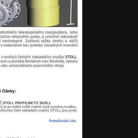
odnotného teleskopického manipulátora. Jeho
 súčasťou strojového parku, a umožniť vykonávať
ač nedostupné. Zvýšená výška zdvihu a väčší
s materiálom bez potreby zásadných investícií
ok v evolúcii čelných nakladačov značky
STOLL
.
som a ponúka farmárom viac flexibility, výkonu
ra ako univerzálneho pracovného stroja.
é články:
STOLL PROFILINE FZ 35/35.1
 je po celém světě známé svojí vysokou kvalitou,
í. Všechny čelní nakladače značky STOLL jsou proto
Pokračování zde.