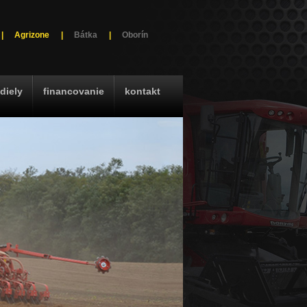
|
Agrizone
|
Bátka
|
Oborín
diely
financovanie
kontakt