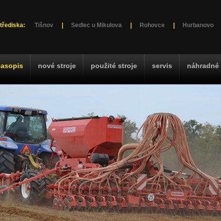
třediska:
Tišnov
|
Sedlec u Mikulova
|
Rohovce
|
Hurbanovo
časopis
nové stroje
použité stroje
servis
náhradné 