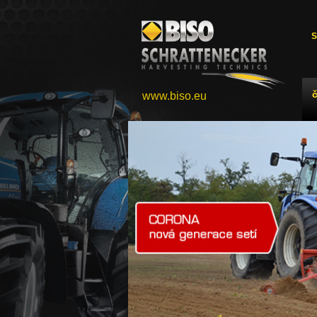
S
www.biso.eu