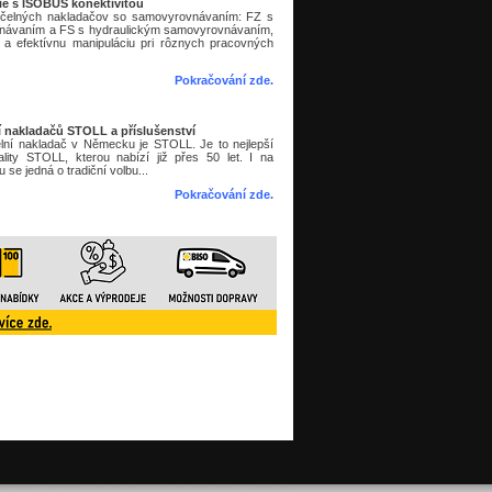
ie s ISOBUS konektivitou
y čelných nakladačov so samovyrovnávaním: FZ s
ávaním a FS s hydraulickým samovyrovnávaním,
a efektívnu manipuláciu pri rôznych pracovných
Pokračování zde.
í nakladačů STOLL a příslušenství
lní nakladač v Německu je STOLL. Je to nejlepší
lity STOLL, kterou nabízí již přes 50 let. I na
se jedná o tradiční volbu...
Pokračování zde
.