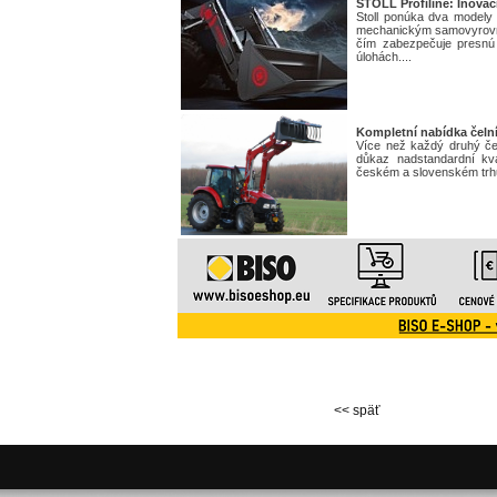
STOLL Profiline: Inovác
Stoll ponúka dva model
mechanickým samovyrovn
čím zabezpečuje presnú 
úlohách....
Kompletní nabídka čeln
Více než každý druhý če
důkaz nadstandardní kva
českém a slovenském trhu 
<< späť