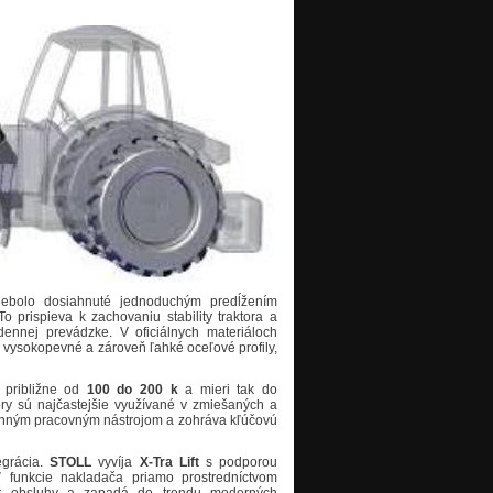
nebolo dosiahnuté jednoduchým predĺžením
 prispieva k zachovaniu stability traktora a
dennej prevádzke. V oficiálnych materiáloch
é vysokopevné a zároveň ľahké oceľové profily,
 približne od
100 do 200 k
a mieri tak do
tory sú najčastejšie využívané v zmiešaných a
enným pracovným nástrojom a zohráva kľúčovú
egrácia.
STOLL
vyvíja
X-Tra Lift
s podporou
funkcie nakladača priamo prostredníctvom