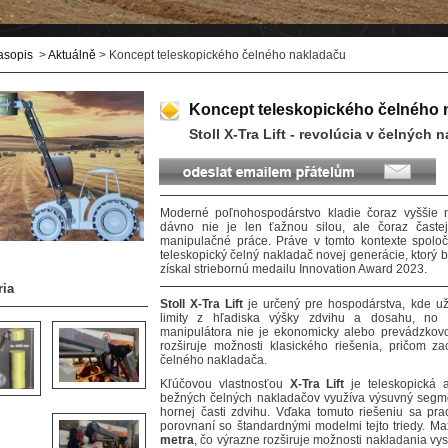
asopis
>
Aktuálně
> Koncept teleskopického čelného nakladaču
Koncept teleskopického čelného 
Stoll X-Tra Lift - revolúcia v čelných
Moderné poľnohospodárstvo kladie čoraz vyššie ná
dávno nie je len ťažnou silou, ale čoraz častej
manipulačné práce. Práve v tomto kontexte spoloč
teleskopický čelný nakladač novej generácie, ktorý b
získal striebornú medailu Innovation Award 2023.
ria
Stoll X-Tra Lift
je určený pre hospodárstva, kde už
limity z hľadiska výšky zdvihu a dosahu, no i
manipulátora nie je ekonomicky alebo prevádzko
rozširuje možnosti klasického riešenia, pričom z
čelného nakladača.
Kľúčovou vlastnosťou
X-Tra Lift
je teleskopická 
bežných čelných nakladačov využíva výsuvný segme
hornej časti zdvihu. Vďaka tomuto riešeniu sa pr
porovnaní so štandardnými modelmi tejto triedy. M
metra
, čo výrazne rozširuje možnosti nakladania v