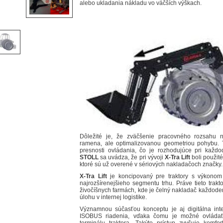
alebo ukladania nákladu vo väčších výškach.
Dôležité je, že zväčšenie pracovného rozsahu 
ramena, ale optimalizovanou geometriou pohybu. To
presnosti ovládania, čo je rozhodujúce pri každo
STOLL
sa uvádza, že pri vývoji
X-Tra Lift
boli použit
ktoré sú už overené v sériových nakladačoch značky.
X-Tra Lift
je koncipovaný pre traktory s výkonom
najrozšírenejšieho segmentu trhu. Práve tieto trak
živočíšnych farmách, kde je čelný nakladač každod
úlohu v internej logistike.
Významnou súčasťou konceptu je aj digitálna int
ISOBUS riadenia, vďaka čomu je možné ovládať 