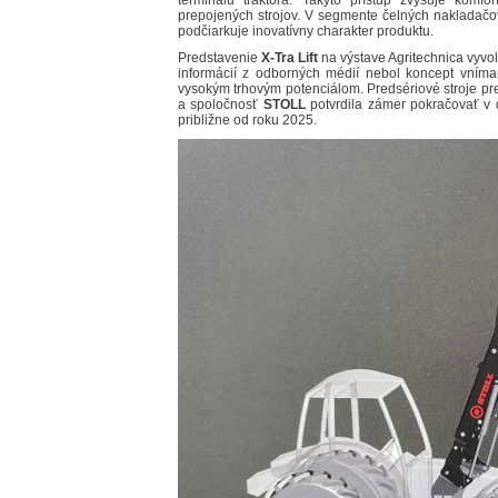
terminálu traktora. Takýto prístup zvyšuje kom
prepojených strojov. V segmente čelných nakladačov 
podčiarkuje inovatívny charakter produktu.
Predstavenie
X-Tra Lift
na výstave Agritechnica vyvo
informácií z odborných médií nebol koncept vníma
vysokým trhovým potenciálom. Predsériové stroje pr
a spoločnosť
STOLL
potvrdila zámer pokračovať v ď
približne od roku 2025.