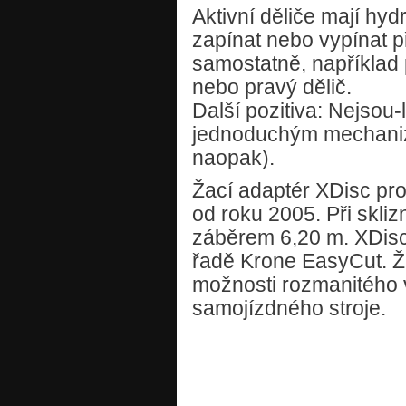
Aktivní děliče mají hy
zapínat nebo vypínat p
samostatně, například 
nebo pravý dělič.
Další pozitiva: Nejsou-
jednoduchým mechanizm
naopak).
Žací adaptér XDisc pro
od roku 2005. Při skliz
záběrem 6,20 m. XDisc 
řadě Krone EasyCut. Žac
možnosti rozmanitého vy
samojízdného stroje.