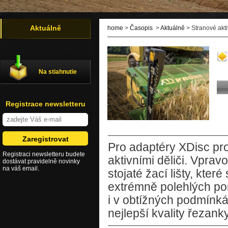
Aktuálně
home
>
Časopis
>
Aktuálně
> Stranové akti
Na stiahnutie
Registrace newsletteru
Pro adaptéry XDisc pr
Registraci newsletteru budete
aktivními děliči. Vprav
dostávat pravidelně novinky
na váš email.
stojaté žací lišty, které
extrémně polehlých por
i v obtížných podmínká
nejlepší kvality řezanky