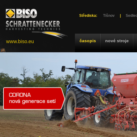
Střediska:
Tišnov
|
Sedlec
časopis
nové stroje
www.biso.eu