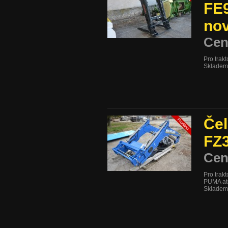
FE9
no
Cen
Pro trak
Skladem
Čel
FZ3
Cen
Pro tra
PUMA at
Skladem