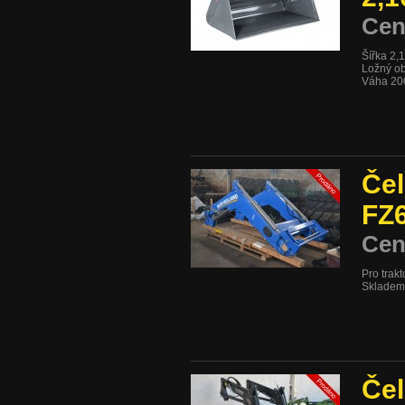
Cen
Šířka 2,
Ložný ob
Váha 20
Čel
FZ6
Cen
Pro trak
Skladem
Čel