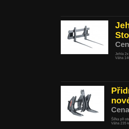
Jeh
Sto
Cen
Jehla 2
Váha 14
Přid
nové
Cena
Šířka při o
Váha 235 