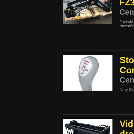
FZ3
Cen
Pro trak
Nacenění
Sto
Con
Cen
Nový Stol
Vid
dra