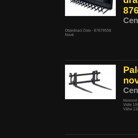
87
Cen
Objednací číslo - 87679558
Nové
Pal
nov
Cen
Nosnost
Vidle 1
Váha 13