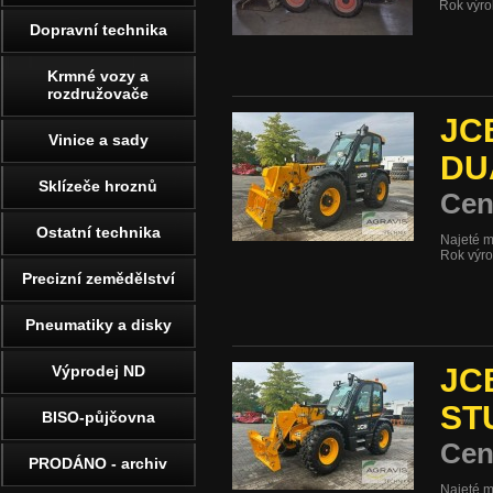
Rok výr
Dopravní technika
Krmné vozy a
rozdružovače
JC
Vinice a sady
DU
Sklízeče hroznů
Cen
Ostatní technika
Najeté 
Rok výr
Precizní zemědělství
Pneumatiky a disky
Výprodej ND
JC
ST
BISO-půjčovna
Cen
PRODÁNO - archiv
Najeté 