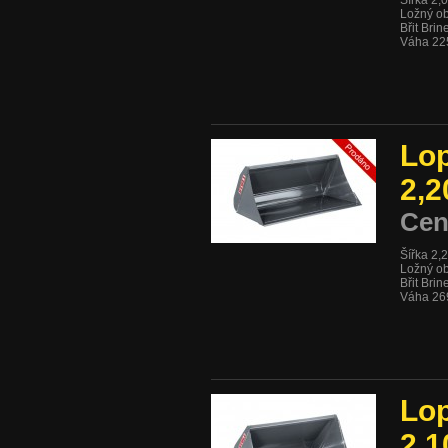
Šířka 2,
Ložný ob
Břit Bri
Váha 22
Lop
2,2
Cen
Šířka 2,
Ložný ob
Břit Bri
Váha 26
Lop
2,1