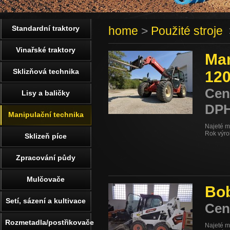
Standardní traktory
home
>
Použité stroje
>
Vinařské traktory
Man
Sklizňová technika
12
Cen
Lisy a baličky
DPH
Manipulační technika
Najeté m
Rok výr
Sklizeň píce
Zpracování půdy
Mulčovače
Bo
Setí, sázení a kultivace
Cen
Rozmetadla/postřikovače
Najeté m