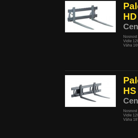
Pal
HD 
Cen
Nosnost
Vidle 1
Váha 16
Pal
HS 
Cen
Nosnost
Vidle 1
Váha 18