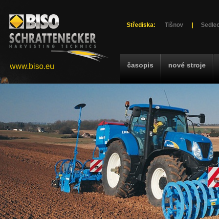
Střediska:
Tišnov
|
Sedlec
časopis
nové stroje
www.biso.eu