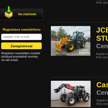
Rok výr
Na stiahnutie
JC
Registrace newsletteru
ST
Cen
Registraci newsletteru budete
Najeté m
dostávat pravidelně novinky
Rok výr
na váš email.
Cas
Cen
Najeté m
Rok výr