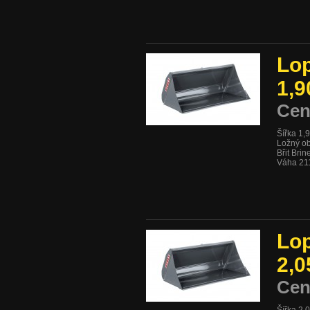
Lop
1,9
Cen
Šířka 1,
Ložný ob
Břit Bri
Váha 21
Lop
2,0
Cen