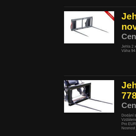
Jeh
nov
Cen
Jehla 2
Váha 94
Jeh
77
Cen
Dodání s
Vzdálen
Pro EUR
Nosnost