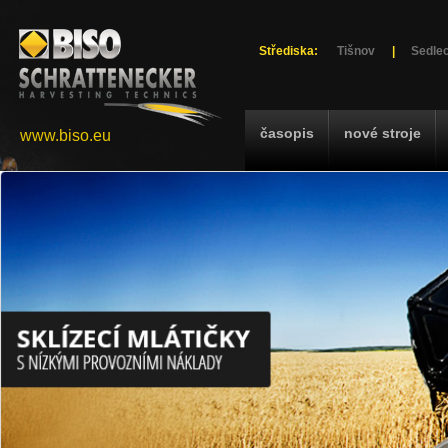
Střediska:
Tišnov
|
Sedlec
časopis
nové stroje
www.biso.eu