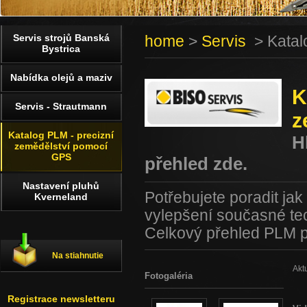
Servis strojů Banská
home
>
Servis
> Katal
Bystrica
Nabídka olejů a maziv
K
Servis - Strautmann
z
Katalog PLM - precizní
H
zemědělství pomocí
GPS
přehled zde.
Nastavení pluhů
Potřebujete poradit ja
Kverneland
vylepšení současné te
Celkový přehled PLM p
Na stiahnutie
Akt
Fotogaléria
Registrace newsletteru