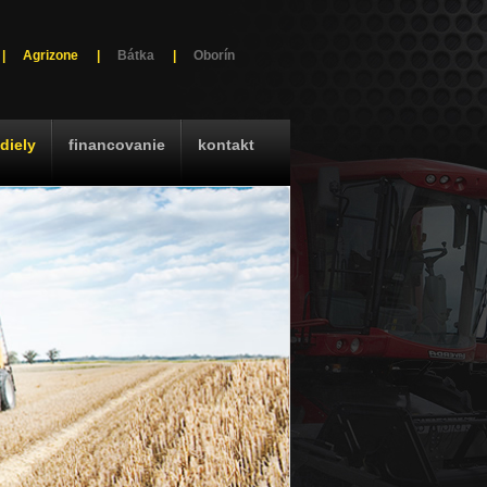
|
Agrizone
|
Bátka
|
Oborín
diely
financovanie
kontakt