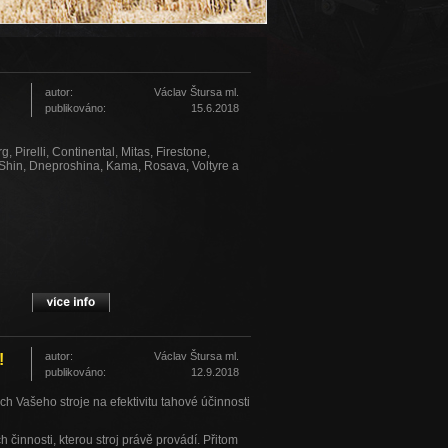
autor:
Václav Štursa ml.
publikováno:
15.6.2018
 Pirelli, Continental, Mitas, Firestone,
g Shin, Dneproshina, Kama, Rosava, Voltyre a
autor:
Václav Štursa ml.
!
publikováno:
12.9.2018
pneumatiky z několika
skladů v CZ a SK
nebo
ch Vašeho stroje na efektivitu tahové účinnosti
u a Slovensku.
činnosti, kterou stroj právě provádí. Přitom