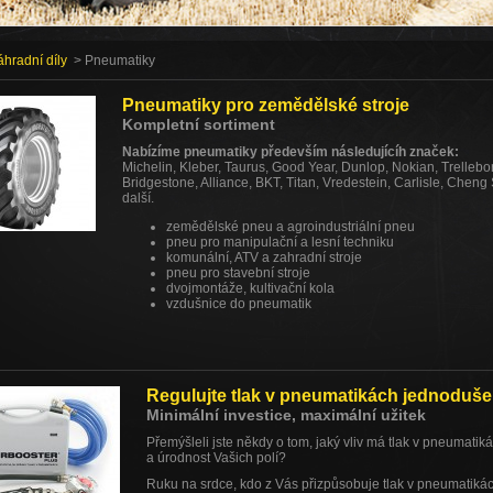
hradní díly
> Pneumatiky
Pneumatiky pro zemědělské stroje
Kompletní sortiment
Nabízíme pneumatiky především následujícíh značek:
Michelin, Kleber, Taurus, Good Year, Dunlop, Nokian, Trelleborg,
Bridgestone, Alliance, BKT, Titan, Vredestein, Carlisle, Chen
další.
zemědělské pneu a agroindustriální pneu
pneu pro manipulační a lesní techniku
komunální, ATV a zahradní stroje
pneu pro stavební stroje
dvojmontáže, kultivační kola
vzdušnice do pneumatik
obutí pásových traktorů -
Camoplast
Dále také nabízíme:
kompletní kola
disky kol
Regulujte tlak v pneumatikách jednoduše
poradenství v oblasti pneumatik
Minimální investice, maximální užitek
V rámci našich obchodních partnerů máme možnost odebírat 
Přemýšleli jste někdy o tom, jaký vliv má tlak v pneumatiká
urgentně importovat z
zahraničí
.
a úrodnost Vašich polí?
Samozřejmostí je zajištění
logistiky
pneumatik po celém Česk
Ruku na srdce, kdo z Vás přizpůsobuje tlak v pneumatikách 