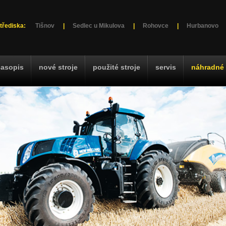
třediska:
Tišnov
|
Sedlec u Mikulova
|
Rohovce
|
Hurbanovo
časopis
nové stroje
použité stroje
servis
náhradné 