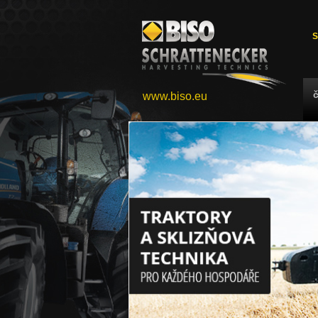
S
www.biso.eu