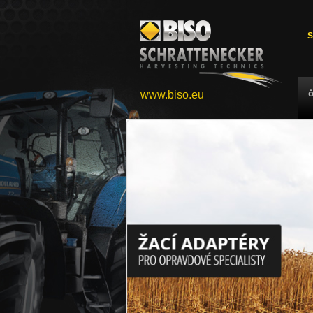
S
www.biso.eu