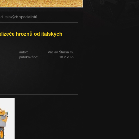
 italských specialistů
lízeče hroznů od italských
autor:
Václav Štursa ml.
publikováno:
10.2.2025