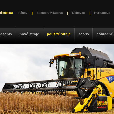
třediska:
Tišnov
|
Sedlec u Mikulova
|
Rohovce
|
Hurbanovo
časopis
nové stroje
použité stroje
servis
náhradné 