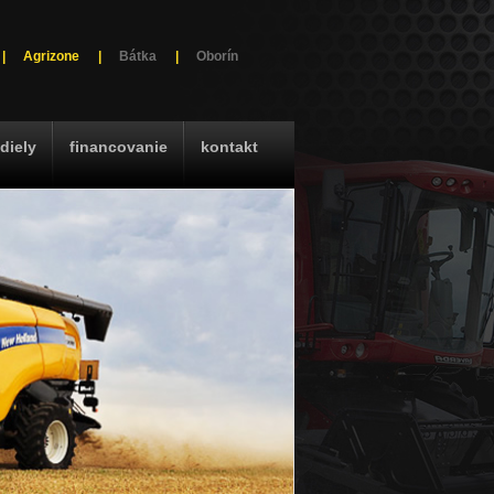
|
Agrizone
|
Bátka
|
Oborín
diely
financovanie
kontakt