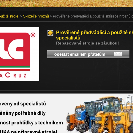
užité stroje
>
Sklízeče hroznů
> Prověřené předváděcí a použité sklízeče hroznů od
Prověřené předváděcí a použité sk
specialistů
Repasované stroje se zárukou!