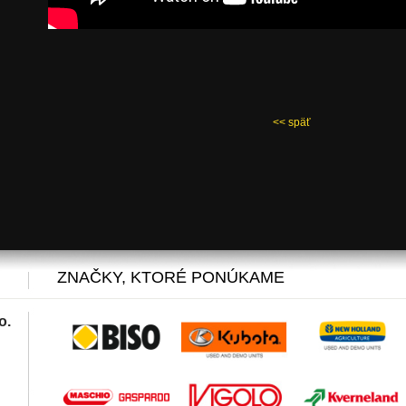
<< späť
ZNAČKY, KTORÉ PONÚKAME
o.