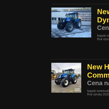
New
Dy
Cen
Najeté m
Rok výr
New H
Comm
Cena n
Najeté motohod
Rok výroby 202