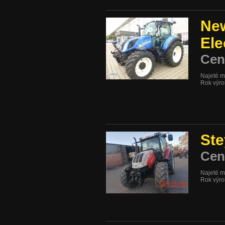
New
El
Cen
Najeté m
Rok výr
Ste
Cen
Najeté m
Rok výr