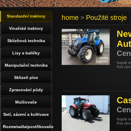
Standardní traktory
home
>
Použité stroje
>
Vinařské traktory
New
Sklizňová technika
Au
Cen
Lisy a baličky
Najeté m
Manipulační technika
Rok výro
Sklizeň píce
Zpracování půdy
Ca
Mulčovače
Cen
Setí, sázení a kultivace
Najeté m
Rok výr
Rozmetadla/postřikovače