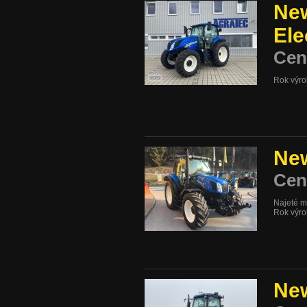
New
El
Cen
Rok výr
New
Cen
Najeté m
Rok výr
New