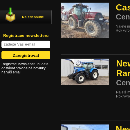
Cas
Cen
Na stiahnutie
Najeté m
Rok výr
Registrace newsletteru
New
Registraci newsletteru budete
dostávat pravidelně novinky
Ra
na váš email.
Cen
Najeté m
Rok výr
New