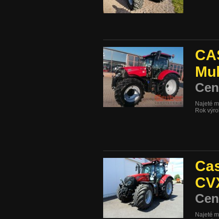
CA
Mul
Cen
Najeté m
Rok výr
Ca
CV
Cen
Najeté m