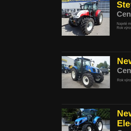
Ste
Cen
Najeté m
Rok výr
Ne
Cen
Rok výr
New
El