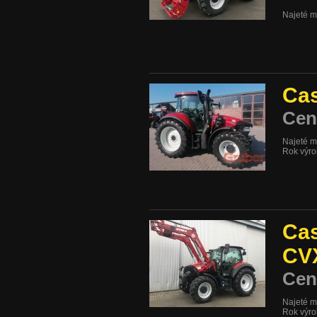
Najeté m
Cas
Cen
Najeté m
Rok výr
Cas
CV
Cen
Najeté m
Rok výr