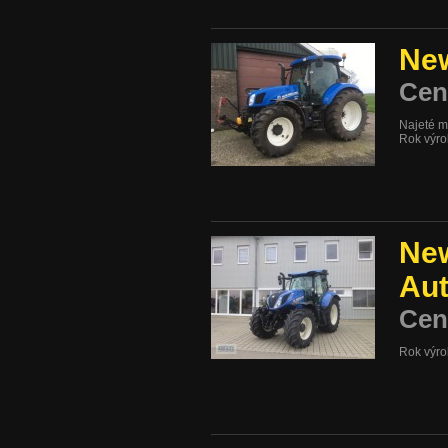
New
Cen
Najeté m
Rok výr
New
Au
Cen
Rok výr