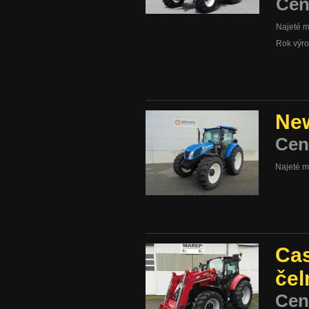
Cen
Najeté m
Rok výr
New
Cen
Najeté m
Cas
čel
Cen