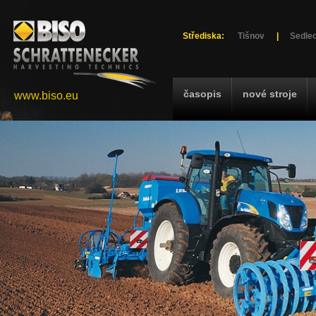
Střediska:
Tišnov
|
Sedlec
časopis
nové stroje
www.biso.eu