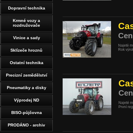
Dopravní technika
Krmné vozy a
Cas
rozdružovače
Cen
Vinice a sady
Najeté m
Rok výro
Sklízeče hroznů
Ostatní technika
Precizní zemědělství
Ca
Pneumatiky a disky
Cen
Výprodej ND
Najeté m
První re
BISO-půjčovna
PRODÁNO - archiv