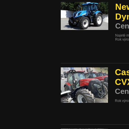
New
Dy
Cen
Najeté m
Rok výr
Cas
CV
Cen
Rok výr