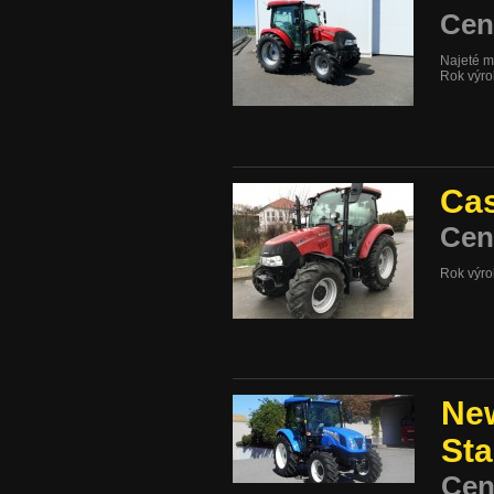
Cen
Najeté m
Rok výr
Cas
Cen
Rok výr
New
Sta
Cen