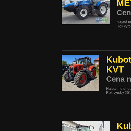
ME
Cen
Najeté m
Rok výr
Kubo
KVT
Cena n
Najeté motohod
Rok výroby 20
Ku