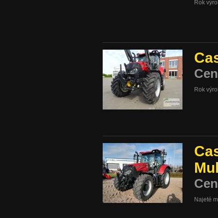
Rok výr
Ca
Cen
Rok výr
Ca
Mul
Cen
Najeté m