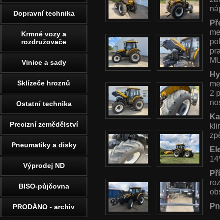
ná
Dopravní technika
Př
me
Krmné vozy a
po
rozdružovače
pr
MU
Vinice a sady
Hy
Sklízeče hroznů
me
2 
no
Ostatní technika
Ka
Precizní zemědělství
kl
zp
Pneumatiky a disky
El
14
Výprodej ND
Př
ro
BISO-půjčovna
ob
Pn
PRODÁNO - archiv