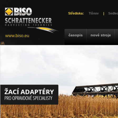
Střediska:
Tišnov
|
Sedlec
časopis
nové stroje
www.biso.eu