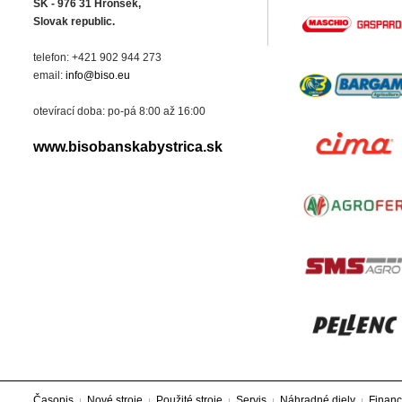
SK - 976 31 Hronsek,
Slovak republic.
telefon: +421 902 944 273
email:
info@biso.eu
otevírací doba: po-pá 8:00 až 16:00
www.bisobanskabystrica.sk
Časopis
Nové stroje
Použité stroje
Servis
Náhradné diely
Financ