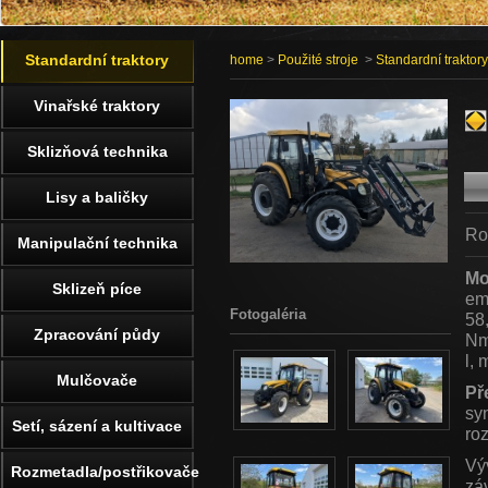
Standardní traktory
home
>
Použité stroje
>
Standardní traktory
Vinařské traktory
Sklizňová technika
Lisy a baličky
Ro
Manipulační technika
Mo
Sklizeň píce
em
Fotogaléria
58
Zpracování půdy
Nm
l, 
Mulčovače
Př
sy
Setí, sázení a kultivace
ro
Vý
Rozmetadla/postřikovače
zá