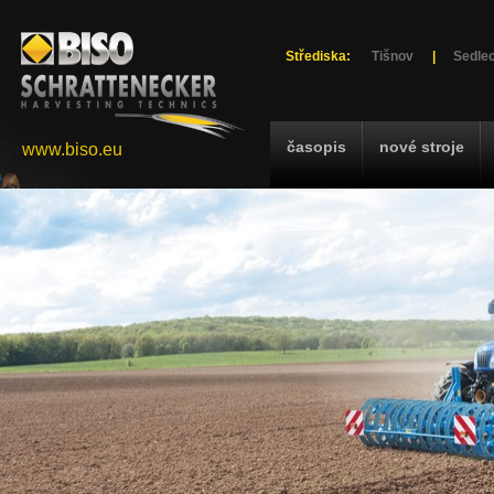
Střediska:
Tišnov
|
Sedlec
časopis
nové stroje
www.biso.eu