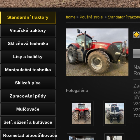
Standardní traktory
home
>
Použité stroje
>
Standardní traktory
Vinařské traktory
Sklizňová technika
Lisy a baličky
Na
Manipulační technika
Ro
Sklizeň píce
Za
Fotogaléria
za
Zpracování půdy
př
vz
Mulčovače
vz
za
Setí, sázení a kultivace
Rozmetadla/postřikovače