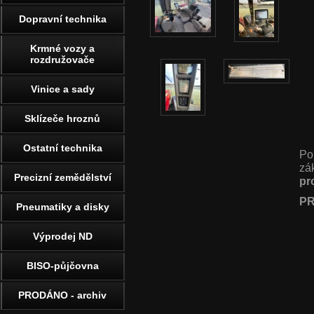
Dopravní technika
Krmné vozy a
rozdružovače
Vinice a sady
Sklízeče hroznů
Ostatní technika
Po
zá
Precizní zemědělství
pr
PR
Pneumatiky a disky
Výprodej ND
BISO-půjčovna
PRODÁNO - archiv