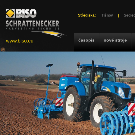
Střediska:
Tišnov
|
Sedlec
časopis
nové stroje
www.biso.eu