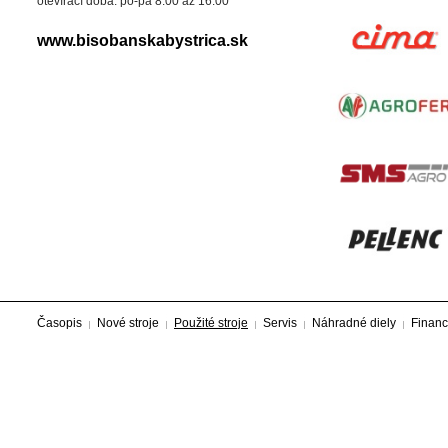
otevírací doba: po-pá 8:00 až 16:00
www.bisobanskabystrica.sk
Časopis
Nové stroje
Použité stroje
Servis
Náhradné diely
Financ