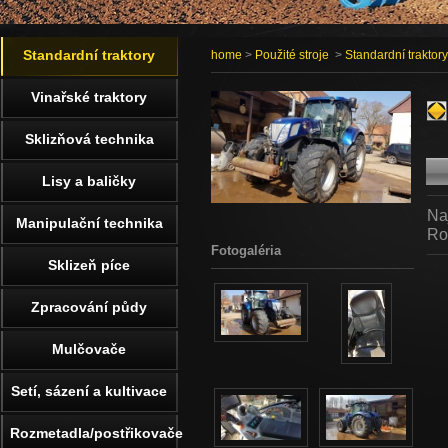
Standardní traktory
home
>
Použité stroje
>
Standardní traktory
Vinařské traktory
Sklizňová technika
Lisy a baličky
Na
Manipulační technika
Ro
Fotogaléria
Sklizeň píce
Zpracování půdy
Mulčovače
Setí, sázení a kultivace
Rozmetadla/postřikovače