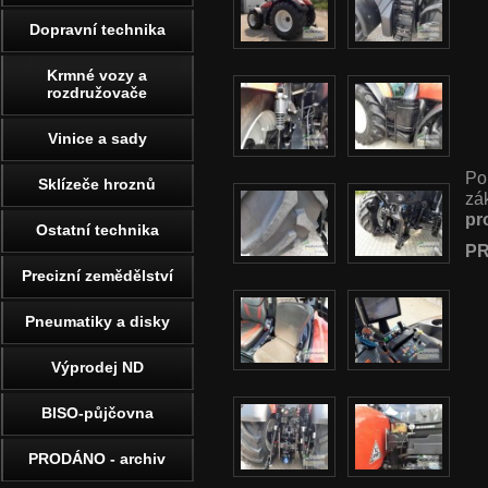
Dopravní technika
Krmné vozy a
rozdružovače
Vinice a sady
Po
Sklízeče hroznů
zá
pr
Ostatní technika
PR
Precizní zemědělství
Pneumatiky a disky
Výprodej ND
BISO-půjčovna
PRODÁNO - archiv