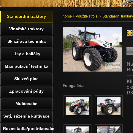
Standardní traktory
home
>
Použité stroje
>
Standardní traktory
Vinařské traktory
Sklizňová technika
Lisy a baličky
Na
Manipulační technika
Ro
Sklizeň píce
Kl
Fotogaléria
ok
Zpracování půdy
R3
Mulčovače
Setí, sázení a kultivace
Rozmetadla/postřikovače