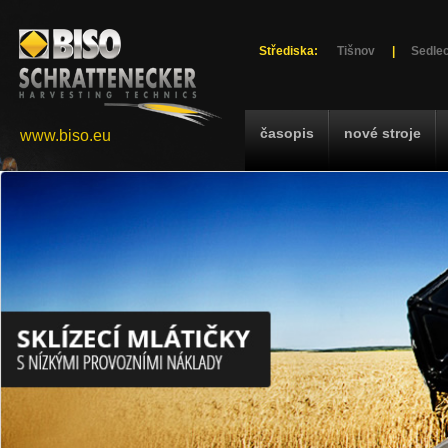
Střediska:
Tišnov
|
Sedlec
časopis
nové stroje
www.biso.eu